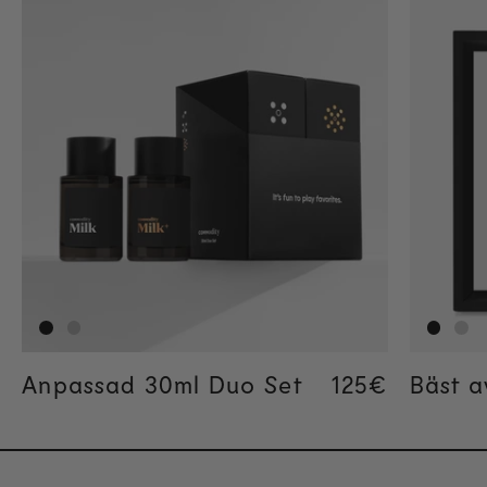
Anpassad 30ml Duo Set
Regular pric
125€
Bäst a