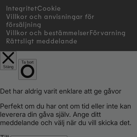
Integritet
Cookie
y
Villkor och anvisningar för
/
försäljning
Villkor och bestämmelser
Förvarning
r
Rättsligt meddelande
e
g
i
o
n