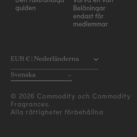
guiden
Belöningar
endast för
medlemmar
C
EUR € | Nederländerna
o
Svenska
u
© 2026 Commodity och Commodity
n
Fragrances.
Alla rättigheter förbehållna
t
r