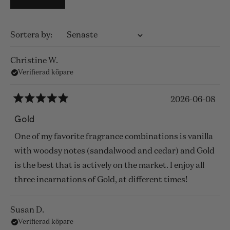
Laddar...
Sortera
Christine W.
Verifierad köpare
2026-06-08
Betygsatt
5
Gold
av
5
One of my favorite fragrance combinations is vanilla
stjärnor
with woodsy notes (sandalwood and cedar) and Gold
is the best that is actively on the market. I enjoy all
three incarnations of Gold, at different times!
Susan D.
Verifierad köpare