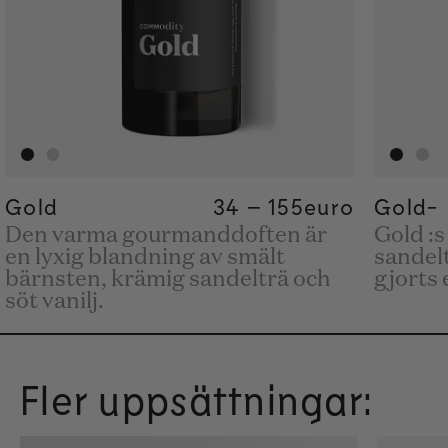
Gold
Regular price
34
–
155
Regular price
155€
euro
Regular pric
34€
Gold-
Den varma gourmanddoften är
Gold :s
en lyxig blandning av smält
sandel
bärnsten, krämig sandelträ och
gjorts 
söt vanilj.
Fler uppsättningar: