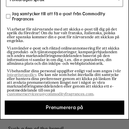
mer
om
Christine K.
Jag samtycker till att få e-post från Commodity
Fragrances
Verifierad köpare
denna
recension
Vi arbetar för närvarande med att skicka e-post till dig på det
språk du föredrar! Om du har valt franska, italienska, polska
2026-06-01
eller spanska kommer din e-post för närvarande att skickas på
Betygsatt
engelska.
4
Smells good
av
Vi använder e-post och riktad onlineannonsering för att skicka
dig produkt- och tjänsteuppdateringar, kampanjerbjudanden
5
I already owned both before, but this deal was good
och andra marknadsföringsmeddelanden baserat på den
stjärnor
information vi samlar in om dig, t.ex. din e-postadress, din
and I'm glad I re-purchased them. The fragrance in
allmänna plats och din inköps- och webbplatshistorik.
the gold personal travel spray was orange in color? It
Vi behandlar dina personal uppgifter enligt vad som anges i vår
integritetspolicy
. Du kan när som helst återkalla ditt samtycke
eller hantera dina preferenser genom att klicka på länken för
might have aged some.
att avsluta prenumerationen längst ner i något av våra
marknadsföringsmeddelanden eller genom att skicka ett e-
postmeddelande till oss på
customerserviceeu@commodityfragrances.com
.
Wendy C.
Verifierad köpare
Prenumerera på
2026-04-05
Betygsatt
5
Such a fan of the brand!