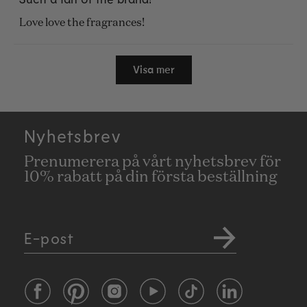
av
5
Love love the fragrances!
stjärnor
Laddar...
Visa mer
Nyhetsbrev
Prenumerera på vårt nyhetsbrev för
10% rabatt på din första beställning
E-post
Facebook
Pinterest
Instagram
YouTube
TikTok
LinkedIn