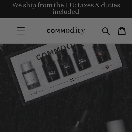
Gratis leverans vid beställningar på
We ship from the EU: taxes & duties
Get rewards for shopping with
Skip to content
Commodity.Circle
minst 135 euro.
included
Bag