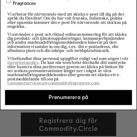
Fragrances
du kan prova den innan den ens
lanseras i december.
Vi arbetar för närvarande med att skicka e-post till dig på det
språk du föredrar! Om du har valt franska, italienska, polska
eller spanska kommer din e-post för närvarande att skickas på
engelska.
Vill du låsa upp den största
Vi använder e-post och riktad onlineannonsering för att skicka
förmånen?
dig produkt- och tjänsteuppdateringar, kampanjerbjudanden
Medlemmar med tidig tillgång
och andra marknadsföringsmeddelanden baserat på den
information vi samlar in om dig, t.ex. din e-postadress, din
kommer att få sitt prov
allmänna plats och din inköps- och webbplatshistorik.
uppgraderat till en gratis 10 ml.
Vi behandlar dina personal uppgifter enligt vad som anges i vår
För att kvalificera dig behöver du
integritetspolicy
. Du kan när som helst återkalla ditt samtycke
eller hantera dina preferenser genom att klicka på länken för
bara skapa ett
gratis
att avsluta prenumerationen längst ner i något av våra
marknadsföringsmeddelanden eller genom att skicka ett e-
Commodity.Circle
.
postmeddelande till oss på
customerserviceeu@commodityfragrances.com
.
Kom inte och säg att vi inte varnade
Prenumerera på
dig...
Registrera dig för
Commodity.Circle