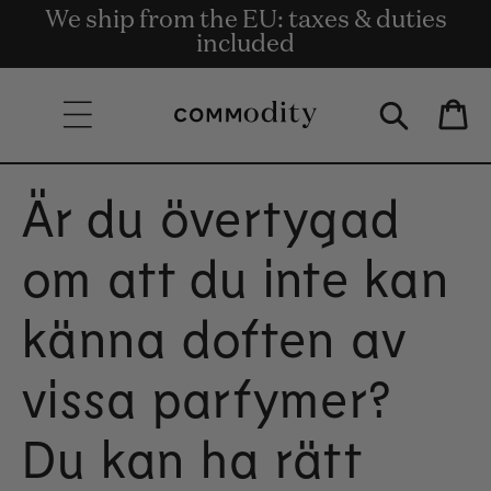
Gratis leverans vid beställningar på
We ship from the EU: taxes & duties
Get rewards for shopping with
Skip to content
Commodity.Circle
minst 135 euro.
included
Bag
Är du övertygad
om att du inte kan
känna doften av
vissa parfymer?
Du kan ha rätt