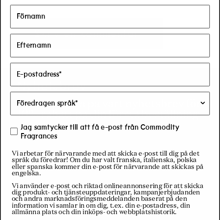
Nyhetsbrev
Prenumerera på vårt nyhetsbrev för
10% rabatt på din första beställning
Jag samtycker till att få e-post från Commodity
Fragrances
Vi arbetar för närvarande med att skicka e-post till dig på det
E-post
språk du föredrar! Om du har valt franska, italienska, polska
eller spanska kommer din e-post för närvarande att skickas på
engelska.
Vi använder e-post och riktad onlineannonsering för att skicka
dig produkt- och tjänsteuppdateringar, kampanjerbjudanden
och andra marknadsföringsmeddelanden baserat på den
Facebook
Pinterest
Instagram
YouTube
TikTok
LinkedIn
information vi samlar in om dig, t.ex. din e-postadress, din
allmänna plats och din inköps- och webbplatshistorik.