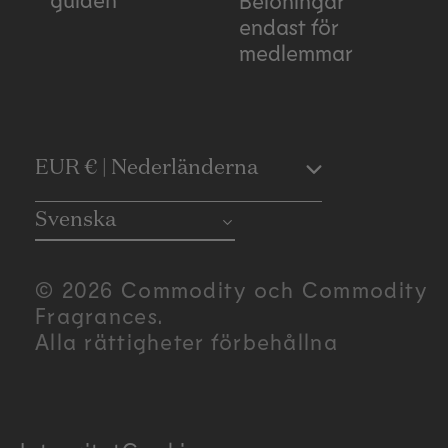
endast för
medlemmar
C
EUR € | Nederländerna
o
Svenska
u
© 2026 Commodity och Commodity
n
Fragrances.
Alla rättigheter förbehållna
t
r