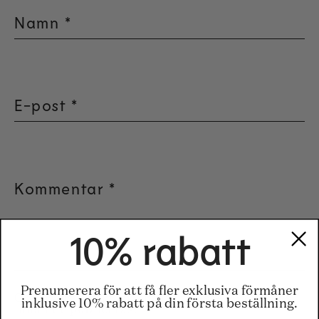
Namn
*
E-post
*
Kommentar
*
10% rabatt
Prenumerera för att få fler exklusiva förmåner
Observera att kommentarer måste godkännas
inklusive 10% rabatt på din första beställning.
innan de publiceras.