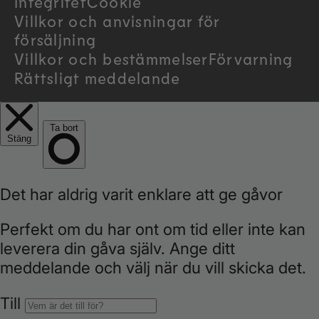
Integritet
Cookie
y
Villkor och anvisningar för
/
försäljning
Villkor och bestämmelser
Förvarning
r
Rättsligt meddelande
e
g
i
o
n