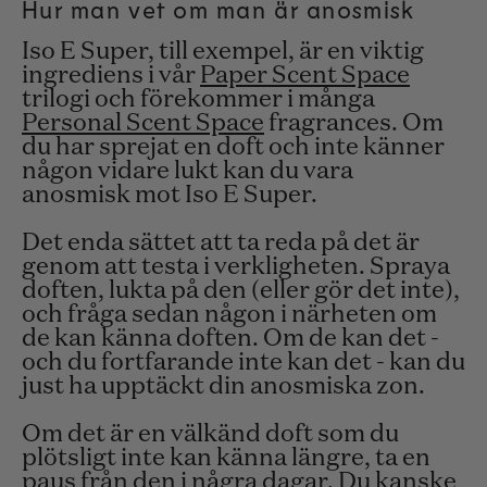
Hur man vet om man är anosmisk
Iso E Super, till exempel, är en viktig
ingrediens i vår
Paper Scent Space
trilogi och förekommer i många
Personal Scent Space
fragrances. Om
du har sprejat en doft och inte känner
någon vidare lukt kan du vara
anosmisk mot Iso E Super.
Det enda sättet att ta reda på det är
genom att testa i verkligheten. Spraya
doften, lukta på den (
eller gör det inte
),
och fråga sedan någon i närheten om
de kan känna doften. Om de kan det -
och du fortfarande inte kan det - kan du
just ha upptäckt din anosmiska zon.
Om det är en välkänd doft som du
plötsligt inte kan känna längre, ta en
paus från den i några dagar. Du kanske